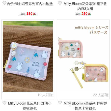
吉伊卡哇 緞帶系列室內小地墊
Miffy Bloom花朵系列 扁平收
納袋3入組
380元
250元
1090元
890元
19 人訂購
22 人訂購
Miffy Bloom花朵系列 透明小
Miffy Bloom花朵系列 伸縮彈
物收納包
性票卡零錢包