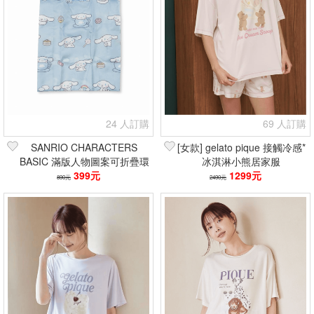
24 人訂購
69 人訂購
SANRIO CHARACTERS
[女款] gelato pique 接觸冷感*
BASIC 滿版人物圖案可折疊環
冰淇淋小熊居家服
保提袋
399元
1299元
890元
2490元