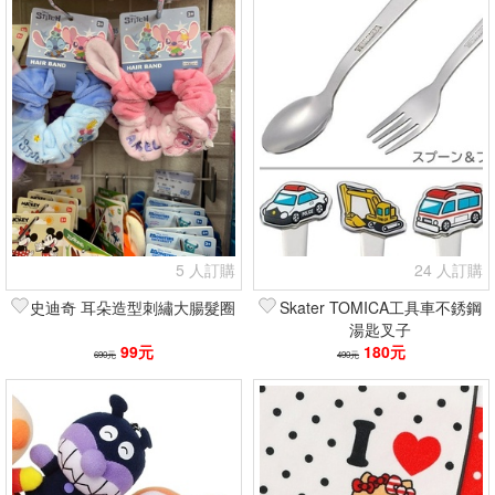
5 人訂購
24 人訂購
史迪奇 耳朵造型刺繡大腸髮圈
Skater TOMICA工具車不銹鋼
湯匙叉子
99元
180元
690元
490元