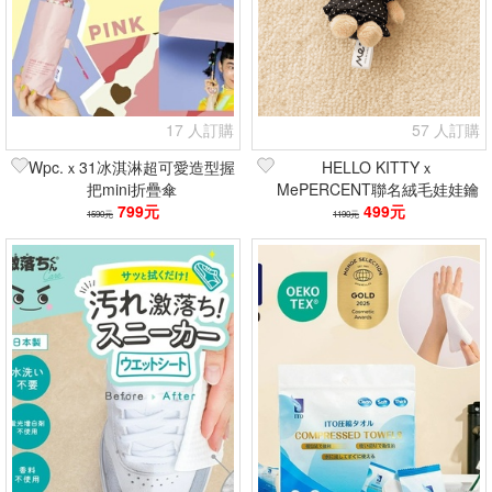
17 人訂購
57 人訂購
Wpc.ｘ31冰淇淋超可愛造型握
HELLO KITTYｘ
把mini折疊傘
MePERCENT聯名絨毛娃娃鑰
799元
匙圈
499元
1590元
1190元