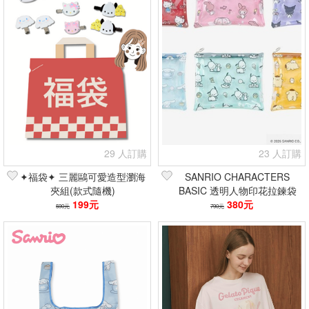
29 人訂購
23 人訂購
✦福袋✦ 三麗鷗可愛造型瀏海
SANRIO CHARACTERS
夾組(款式隨機)
BASIC 透明人物印花拉鍊袋
199元
380元
590元
790元