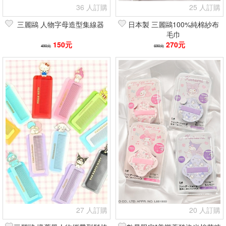
36 人訂購
25 人訂購
三麗鷗 人物字母造型集線器
日本製 三麗鷗100%純棉紗布
毛巾
150元
270元
490元
690元
27 人訂購
20 人訂購