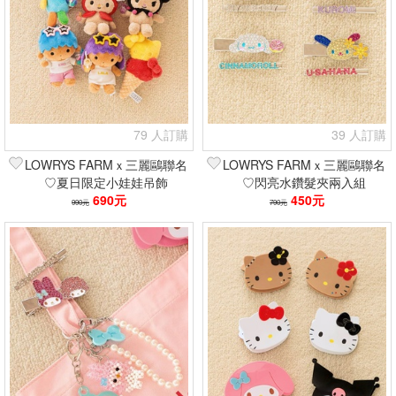
79 人訂購
39 人訂購
LOWRYS FARMｘ三麗鷗聯名
LOWRYS FARMｘ三麗鷗聯名
♡夏日限定小娃娃吊飾
♡閃亮水鑽髮夾兩入組
690元
450元
990元
790元