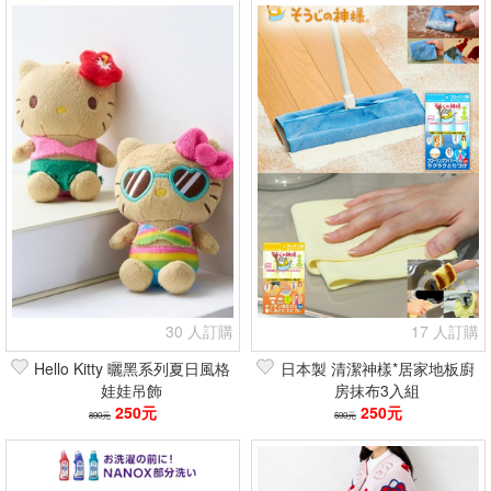
30 人訂購
17 人訂購
Hello Kitty 曬黑系列夏日風格
日本製 清潔神樣*居家地板廚
娃娃吊飾
房抹布3入組
250元
250元
890元
590元