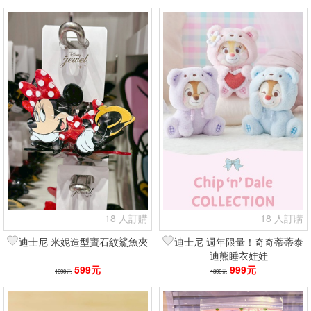
18 人訂購
18 人訂購
迪士尼 米妮造型寶石紋鯊魚夾
迪士尼 週年限量！奇奇蒂蒂泰
迪熊睡衣娃娃
599元
999元
1090元
1390元