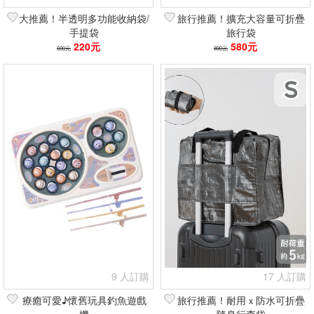
大推薦！半透明多功能收納袋/
旅行推薦！擴充大容量可折疊
手提袋
旅行袋
220元
580元
690元
890元
9 人訂購
17 人訂購
療癒可愛♪懷舊玩具釣魚遊戲
旅行推薦！耐用ｘ防水可折疊