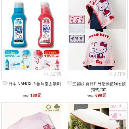
16 人訂購
12 人訂購
日本 NANOX 衣物局部去漬劑
三麗鷗 夏日戶外活動便利附按
扣式浴巾
180元
699元
590元
1290元