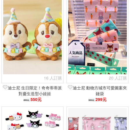
16 人訂購
20 人訂購
迪士尼 生日限定！奇奇蒂蒂派
迪士尼 動物方城市可愛圖案夾
對慶生造型小娃娃
鏈袋
550元
299元
890元
590元