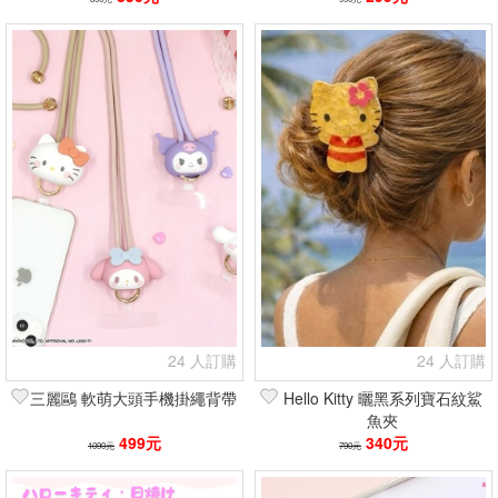
24 人訂購
24 人訂購
三麗鷗 軟萌大頭手機掛繩背帶
Hello Kitty 曬黑系列寶石紋鯊
魚夾
499元
340元
1090元
790元