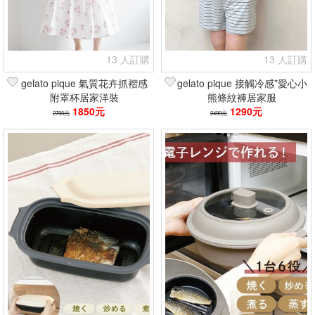
13 人訂購
13 人訂購
gelato pique 氣質花卉抓褶感
gelato pique 接觸冷感*愛心小
附罩杯居家洋裝
熊條紋褲居家服
1850元
1290元
2790元
2490元