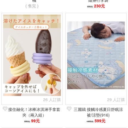
機
隨身行李袋
( 售完 )
230元
690元
26 人訂購
29 人訂購
接住融化！冰棒冰淇淋手拿套
三麗鷗 接觸冷感夏日舒眠涼
夾（兩入組）
被/涼墊(916)
99元
599元
590元
1490元