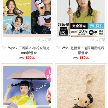
28 人訂購
26 人訂購
Wpcｘ三麗鷗 小印花全遮光
Wpc. 超輕量！晴雨兩用輕巧
mni折疊傘
摺疊傘
890元
680元
1690元
1390元