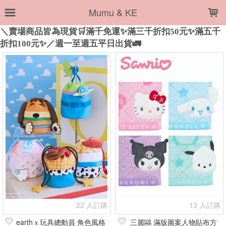
LOADING...
Mumu & KE
上架時間
銷售件數
銷售價格
樣式尺寸篩選
全部樣式
長褲
04.美樂蒂
05.酷洛米
06.花小兔
方巾
毛巾
浴巾
粉
03.大耳狗
01.Kittyｘ紅
全部尺寸
M-L
-
叉子
白OWHT
狗A
粉PNK
湯匙
酷洛米
貓B
藍BLU
篩選
22 人訂購
13 人訂購
earthｘ玩具總動員 角色風格
三麗鷗 滿版圖案人物貼布方