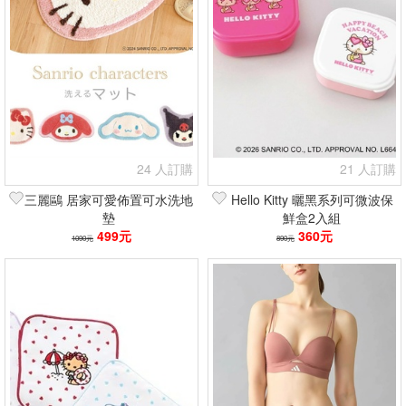
24 人訂購
21 人訂購
三麗鷗 居家可愛佈置可水洗地
Hello Kitty 曬黑系列可微波保
墊
鮮盒2入組
499元
360元
1090元
890元