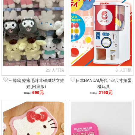
25 人訂購
6 人訂購
三麗鷗 療癒毛茸茸磁鐵站立娃
日本BANDAI萬代 1/2尺寸扭蛋
娃(附底版)
機玩具
699元
2190元
1290元
3190元