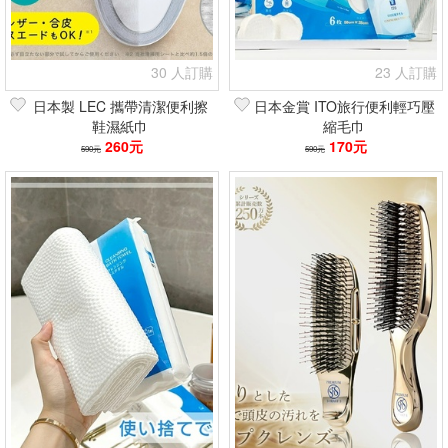
30 人訂購
23 人訂購
日本製 LEC 攜帶清潔便利擦
日本金賞 ITO旅行便利輕巧壓
鞋濕紙巾
縮毛巾
260元
170元
590元
590元