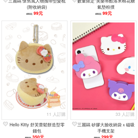
三麗鷗 懷舊風人物攜帶型髮梳
數量限定*美樂蒂酷洛米棉花糖
(附收納袋)
氣墊粉撲
99元
99元
490元
490元
11 人訂購
33 人訂購
Hello Kitty 舒芙蕾鬆餅造型零
三麗鷗 矽膠大臉收納袋ｘ磁吸
錢包
手機支架
350元
299元
890元
990元