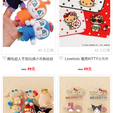
40 人訂購
42 人訂購
麵包超人手指玩偶小吊飾娃娃
Lovetoxic 曬黑KITTY小方巾
99元
69元
690元
490元