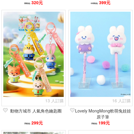
320元
399元
990元
1190元
13 人訂購
16 人訂購
動物方城市 人氣角色鑰匙圈
Lovely MongMong軟萌兔娃娃
原子筆
299元
199元
790元
790元