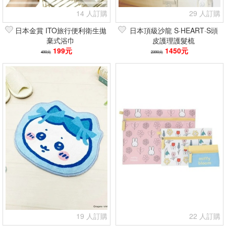
14 人訂購
29 人訂購
日本金賞 ITO旅行便利衛生拋
日本頂級沙龍 S·HEART·S頭
棄式浴巾
皮護理護髮梳
199元
1450元
490元
2390元
19 人訂購
22 人訂購