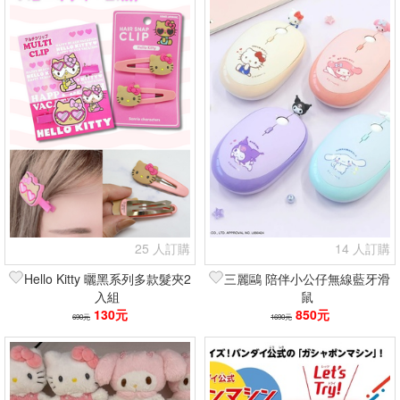
25 人訂購
14 人訂購
Hello Kitty 曬黑系列多款髮夾2
三麗鷗 陪伴小公仔無線藍牙滑
入組
鼠
130元
850元
690元
1690元