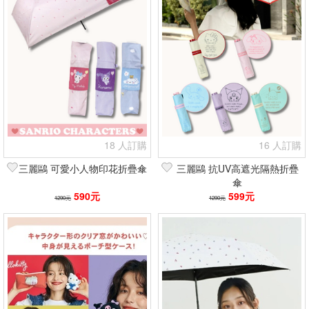
18 人訂購
16 人訂購
三麗鷗 可愛小人物印花折疊傘
三麗鷗 抗UV高遮光隔熱折疊
傘
590元
599元
1290元
1290元