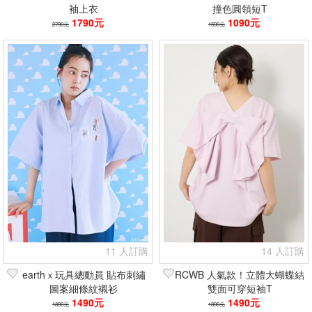
袖上衣
撞色圓領短T
1790元
1090元
2790元
1590元
11 人訂購
14 人訂購
earthｘ玩具總動員 貼布刺繡
RCWB 人氣款！立體大蝴蝶結
圖案細條紋襯衫
雙面可穿短袖T
1490元
1490元
1890元
1890元