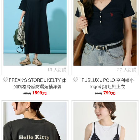
13 人訂購
27 人訂購
FREAK'S STOREｘKELTY 休
PUBLUXｘPOLO 亨利領小
閒風格冷感防曬短袖洋裝
logo刺繡短袖上衣
1599元
799元
2390元
1490元