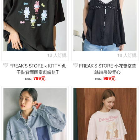
12 人訂購
18 人訂購
FREAK'S STOREｘKITTY 兔
FREAK'S STORE 小花簍空蕾
子裝背面圖案刺繡短T
絲細吊帶背心
799元
999元
1790元
1690元