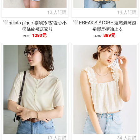
13 人訂購
14 人訂購
gelato pique 接觸冷感*愛心小
FREAK'S STORE 蓬鬆氣球感
熊條紋褲居家服
裙擺反摺袖上衣
1290元
899元
2490元
1790元
13 人訂購
34 人訂購