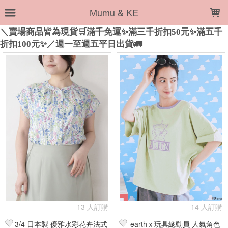
LOADING...
Mumu & KE
上架時間
銷售件數
銷售價格
樣式尺寸篩選
全部樣式
黑16
淺灰
長褲
深藍76
1.白
白03
炭灰
炭灰15
上衣(2)
上衣(14)
全部尺寸
S
M
M號(2)
L
-
白OWHT
狗A
粉PNK
貓B
藍BLU
篩選
13 人訂購
14 人訂購
3/4 日本製 優雅水彩花卉法式
earthｘ玩具總動員 人氣角色