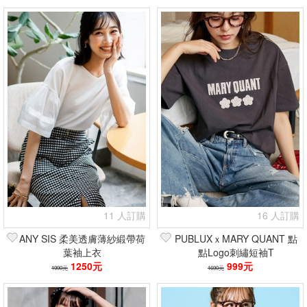
11 人訂購
16 人訂購
ANY SIS 柔美透膚薄紗緞帶荷
PUBLUXｘMARY QUANT 點
葉袖上衣
點Logo刺繡短袖T
1250元
999元
1990元
1690元