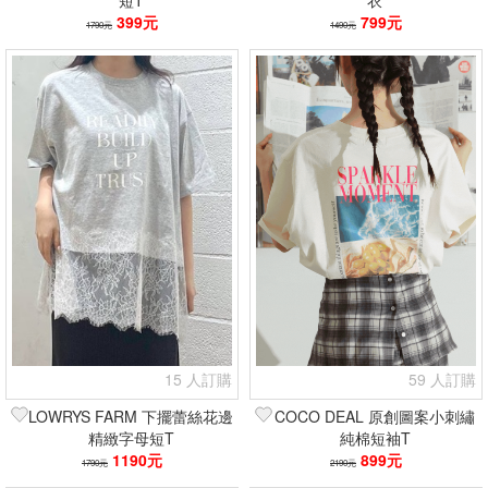
短T
衣
399元
799元
1790元
1490元
15 人訂購
59 人訂購
LOWRYS FARM 下擺蕾絲花邊
COCO DEAL 原創圖案小刺繡
精緻字母短T
純棉短袖T
1190元
899元
1790元
2190元