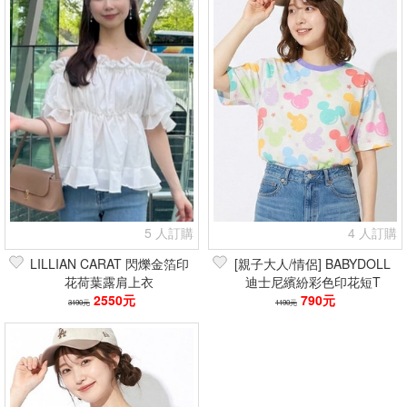
5 人訂購
4 人訂購
LILLIAN CARAT 閃爍金箔印
[親子大人/情侶] BABYDOLL
花荷葉露肩上衣
迪士尼繽紛彩色印花短T
2550元
790元
3190元
1190元