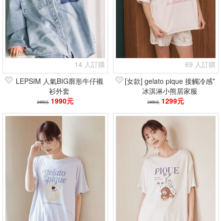
14 人訂購
69 人訂購
LEPSIM 人氣BIG廓形牛仔襯
[女款] gelato pique 接觸冷感*
衫外套
冰淇淋小熊居家服
1990元
1299元
2490元
2490元