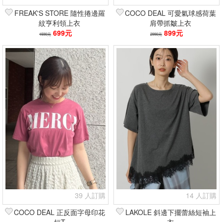
FREAK'S STORE 隨性捲邊羅
COCO DEAL 可愛氣球感荷葉
紋亨利領上衣
肩帶抓皺上衣
699元
899元
1590元
2990元
39 人訂購
14 人訂購
COCO DEAL 正反面字母印花
LAKOLE 斜邊下擺蕾絲短袖上