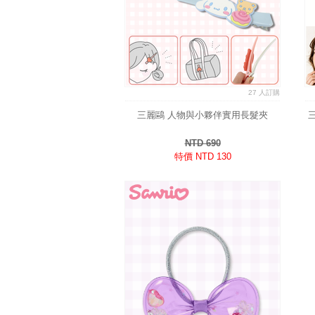
27 人訂購
三麗鷗 人物與小夥伴實用長髮夾
NTD 690
特價 NTD 130