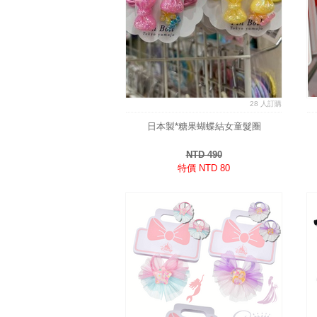
28 人訂購
日本製*糖果蝴蝶結女童髮圈
NTD 490
特價 NTD 80