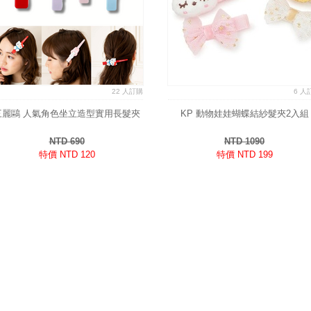
22 人訂購
6 人
三麗鷗 人氣角色坐立造型實用長髮夾
KP 動物娃娃蝴蝶結紗髮夾2入組
NTD 690
NTD 1090
特價 NTD 120
特價 NTD 199