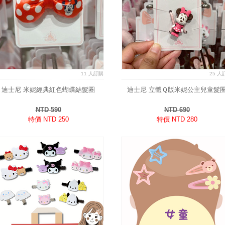
11 人訂購
25 人
迪士尼 米妮經典紅色蝴蝶結髮圈
迪士尼 立體Ｑ版米妮公主兒童髮
NTD 590
NTD 690
特價 NTD 250
特價 NTD 280