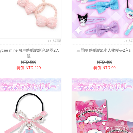
17 人訂購
37 人
Lycee mine 珍珠蝴蝶結彩色髮圈2入
三麗鷗 蝴蝶結&小人物髮夾2入組
組
NTD 590
NTD 490
特價 NTD 220
特價 NTD 99