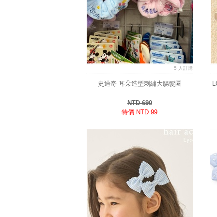
5 人訂購
史迪奇 耳朵造型刺繡大腸髮圈
NTD 690
特價 NTD 99