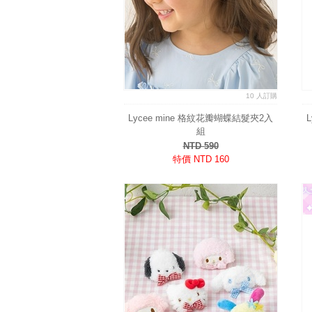
10 人訂購
Lycee mine 格紋花瓣蝴蝶結髮夾2入
組
NTD 590
特價 NTD 160