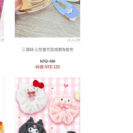
訂購
16 人訂購
三麗鷗 心型簍空質感瀏海髮夾
NTD 490
特價 NTD 120