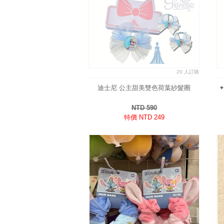
20 人訂購
迪士尼 公主甜美雙色荷葉紗髮圈
NTD 590
特價 NTD 249