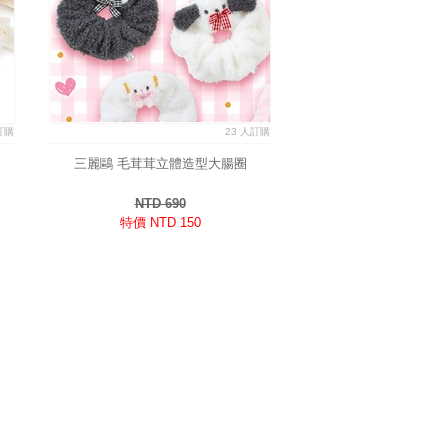
訂購
23 人訂購
三麗鷗 毛茸茸立體造型大腸圈
NTD 690
特價 NTD 150