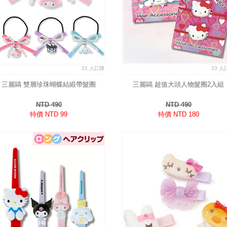
22 人訂購
23 人
三麗鷗 雙層珍珠蝴蝶結緞帶髮圈
三麗鷗 超值大頭人物髮圈2入組
NTD 490
NTD 490
特價 NTD 99
特價 NTD 180