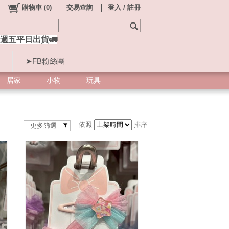
購物車
(
0
)
交易查詢
登入 / 註冊
週五平日出貨🚛
➤FB粉絲團
居家
小物
玩具
依照
排序
更多篩選