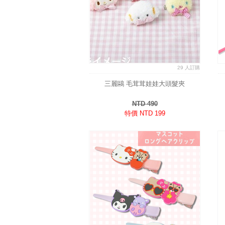
29 人訂購
三麗鷗 毛茸茸娃娃大頭髮夾
NTD 490
特價 NTD 199