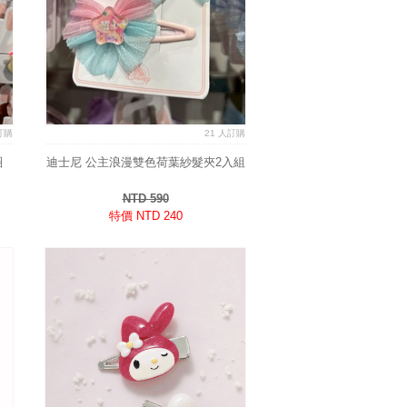
訂購
21 人訂購
圈
迪士尼 公主浪漫雙色荷葉紗髮夾2入組
NTD 590
特價 NTD 240