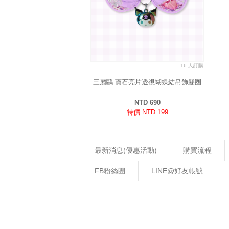
16 人訂購
三麗鷗 寶石亮片透視蝴蝶結吊飾髮圈
NTD 690
特價 NTD 199
最新消息(優惠活動)
購買流程
FB粉絲團
LINE@好友帳號