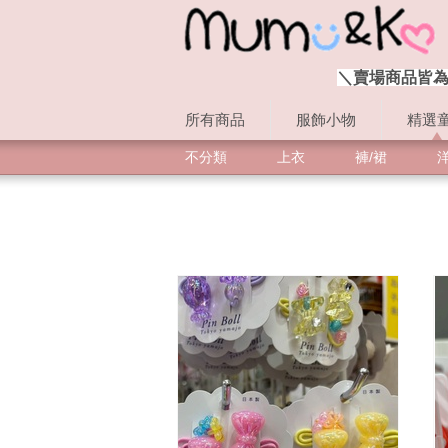
＼賣場商品皆為
所有商品
服飾小物
精選
不分類
上衣
褲/裙