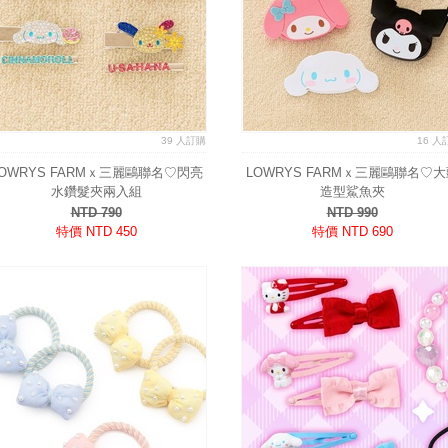
39 人訂購
16 人
LOWRYS FARMｘ三麗鷗聯名♡閃亮
LOWRYS FARMｘ三麗鷗聯名♡大
水鑽髮夾兩入組
造型鯊魚夾
NTD 790
NTD 990
特價 NTD 450
特價 NTD 690