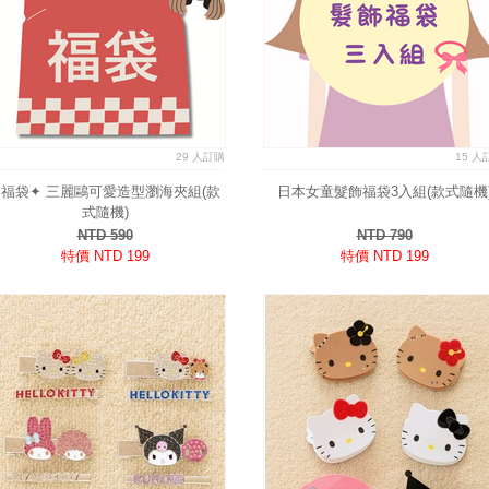
29 人訂購
15 人
✦福袋✦ 三麗鷗可愛造型瀏海夾組(款
日本女童髮飾福袋3入組(款式隨機
式隨機)
NTD 590
NTD 790
特價 NTD 199
特價 NTD 199