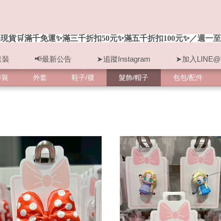
現貨🛒滿千免運✨滿三千折扣50元✨滿五千折扣100元✨／週一至
童裝
📢最新公告
➤追蹤Instagram
➤加入LINE@
洋裝
外套
鞋子/襪
髮飾/帽子
包包/配件