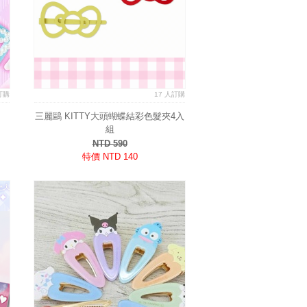
訂購
17 人訂購
三麗鷗 KITTY大頭蝴蝶結彩色髮夾4入
組
NTD 590
特價 NTD 140