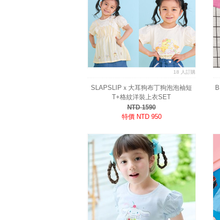
18 人訂購
SLAPSLIPｘ大耳狗布丁狗泡泡袖短
T+格紋洋裝上衣SET
NTD 1590
特價 NTD 950