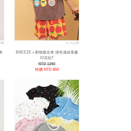
訂購
12 人訂購
淋
BREEZEｘ動物森友會 撞色邊線童趣
印花短T
NTD 1290
特價 NTD 850