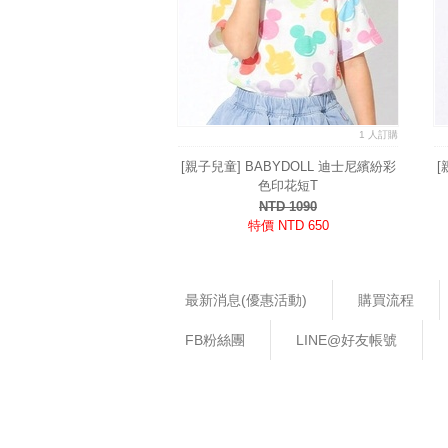
1 人訂購
[親子兒童] BABYDOLL 迪士尼繽紛彩
[
色印花短T
NTD 1090
特價 NTD 650
最新消息(優惠活動)
購買流程
FB粉絲團
LINE@好友帳號