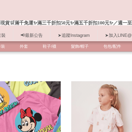
現貨🛒滿千免運✨滿三千折扣50元✨滿五千折扣100元✨／週一至
童裝
📢最新公告
➤追蹤Instagram
➤加入LINE@
洋裝
外套
鞋子/襪
髮飾/帽子
包包/配件