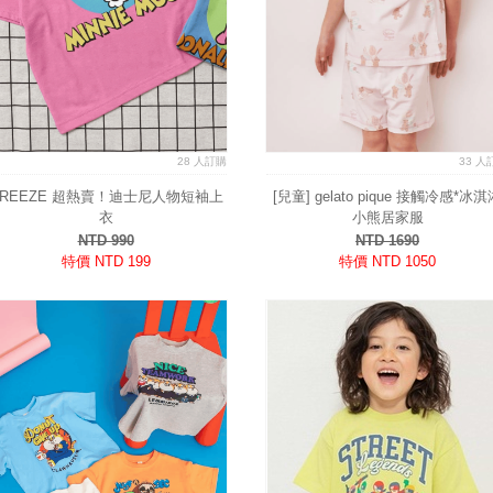
28 人訂購
33 人
BREEZE 超熱賣！迪士尼人物短袖上
[兒童] gelato pique 接觸冷感*冰淇
衣
小熊居家服
NTD 990
NTD 1690
特價 NTD 199
特價 NTD 1050