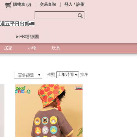
購物車
(
0
)
交易查詢
登入 / 註冊
週五平日出貨🚛
➤FB粉絲團
居家
小物
玩具
依照
排序
更多篩選