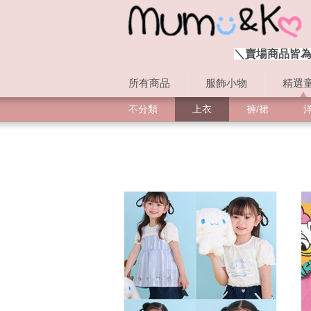
＼賣場商品皆為
所有商品
服飾小物
精選
不分類
上衣
褲/裙