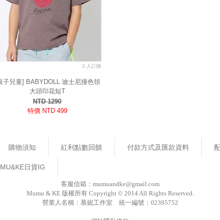
3 人訂購
親子兒童] BABYDOLL 迪士尼撞色領
大頭印花短T
NTD 1290
特價 NTD 499
購物須知
紅利點數回饋
付款方式及匯款資料
MU&KE日貨IG
客服信箱：mumuandke@gmail.com
Mumu & KE 版權所有 Copyright © 2014 All Rights Reserved.
營業人名稱：慕妮工作室 統一編號：02395752