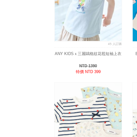
45 人訂購
ANY KIDSｘ三麗鷗格紋花苞短袖上衣
NTD 1390
特價 NTD 399