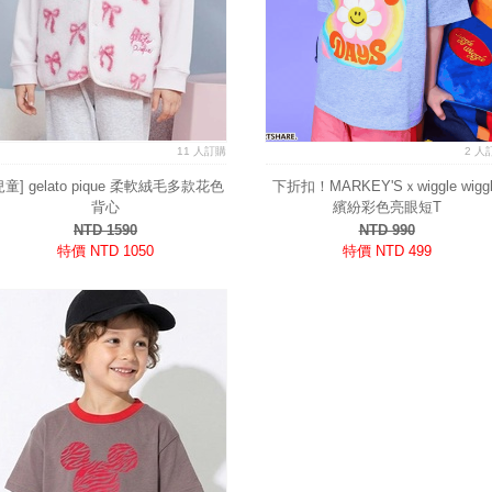
11 人訂購
2 人
兒童] gelato pique 柔軟絨毛多款花色
下折扣！MARKEY'Sｘwiggle wiggl
背心
繽紛彩色亮眼短T
NTD 1590
NTD 990
特價 NTD 1050
特價 NTD 499