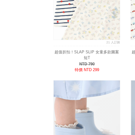
21 人訂購
超值折扣！SLAP SLIP 女童多款圖案
超
短T
NTD 790
特價 NTD 299