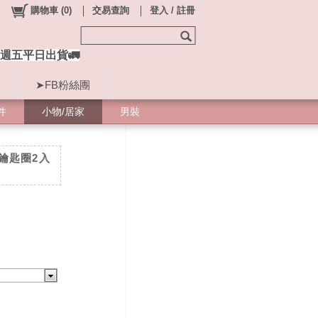
購物車
(
0
)
交易查詢
登入 / 註冊
週五平日出貨🚛
➤FB粉絲團
件
小物/居家
男裝
鑰匙圈2入