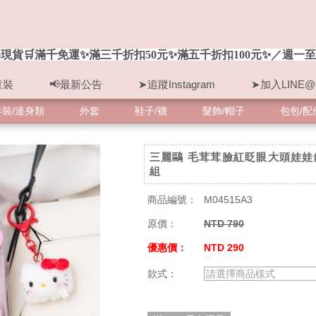
現貨🛒滿千免運✨滿三千折扣50元✨滿五千折扣100元✨／週一至
童裝
📢最新公告
➤追蹤Instagram
➤加入LINE@
洋裝/連身類
外套
鞋子/襪
髮飾/帽子
包包/配
三麗鷗 毛茸茸臉紅眨眼大頭娃娃
組
商品編號：
M04515A3
原價：
NTD 790
優惠價：
NTD 290
款式：
請選擇商品樣式