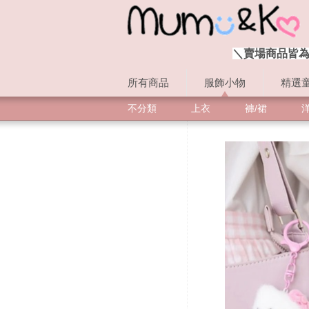
＼賣場商品皆為
所有商品
服飾小物
精選
不分類
上衣
褲/裙