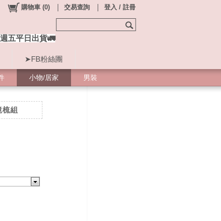
購物車
(
0
)
交易查詢
登入 / 註冊
週五平日出貨🚛
➤FB粉絲團
件
小物/居家
男裝
鏡梳組