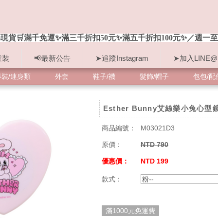
現貨🛒滿千免運✨滿三千折扣50元✨滿五千折扣100元✨／週一至
童裝
📢最新公告
➤追蹤Instagram
➤加入LINE@
洋裝/連身類
外套
鞋子/襪
髮飾/帽子
包包/配
Esther Bunny艾絲樂小兔心型
商品編號：
M03021D3
原價：
NTD 790
優惠價：
NTD 199
款式：
粉--
滿1000元免運費