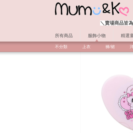
＼賣場商品皆為
所有商品
服飾小物
精選
不分類
上衣
褲/裙