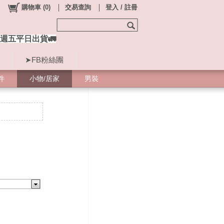
購物車
(
0
)
交易查詢
登入 / 註冊
週五平日出貨🚛
➤FB粉絲團
件
小物/居家
男裝