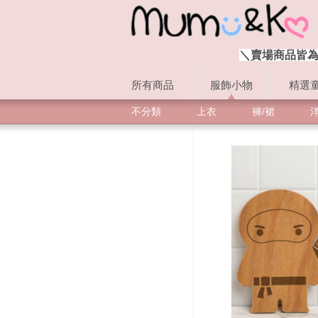
＼賣場商品皆為
所有商品
服飾小物
精選
不分類
上衣
褲/裙