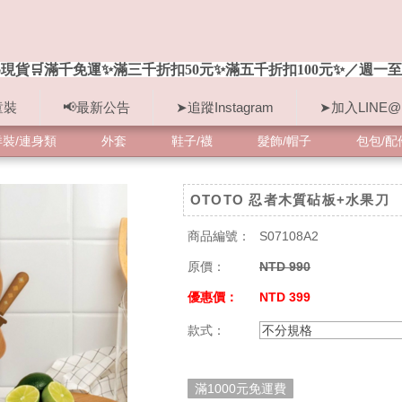
現貨🛒滿千免運✨滿三千折扣50元✨滿五千折扣100元✨／週一至
童裝
📢最新公告
➤追蹤Instagram
➤加入LINE@
洋裝/連身類
外套
鞋子/襪
髮飾/帽子
包包/配
OTOTO 忍者木質砧板+水果刀
商品編號：
S07108A2
原價：
NTD 990
優惠價：
NTD 399
款式：
不分規格
滿1000元免運費