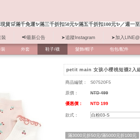
現貨🛒滿千免運✨滿三千折扣50元✨滿五千折扣100元✨／週一至
童裝
📢最新公告
➤追蹤Instagram
➤加入LINE@
洋裝
外套
鞋子/襪
髮飾/帽子
包包/配件
petit main 女孩小櫻桃短襪2入
商品編號：
S07520F5
原價：
NTD 499
優惠價：
NTD 199
款式：
白粉03-S
滿3000元折50元/滿5000元折100元