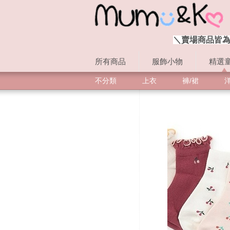
＼賣場商品皆為
所有商品
服飾小物
精選
不分類
上衣
褲/裙