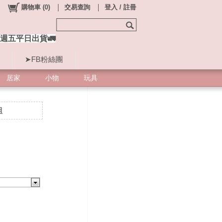
購物車
(
0
)
交易查詢
登入 / 註冊
週五平日出貨🚛
➤FB粉絲團
居家
小物
玩具
組