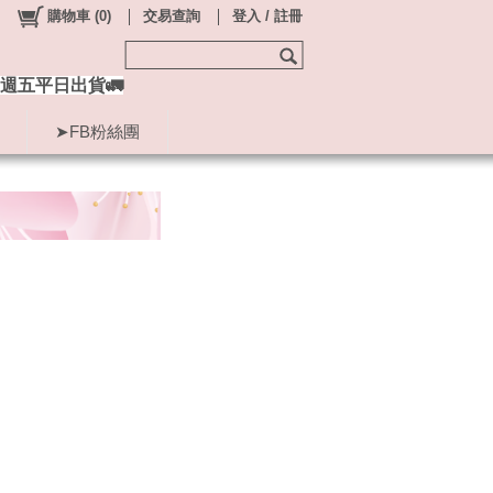
購物車
(
0
)
交易查詢
登入 / 註冊
週五平日出貨🚛
➤FB粉絲團