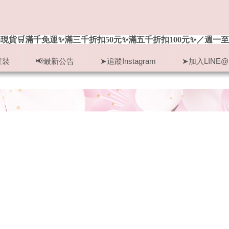
現貨🛒滿千免運✨滿三千折扣50元✨滿五千折扣100元✨／週一至
童裝
📢最新公告
➤追蹤Instagram
➤加入LINE@