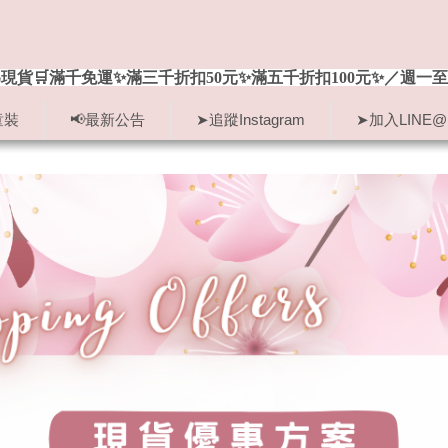
現貨🛒滿千免運✨滿三千折扣50元✨滿五千折扣100元✨／週一至
童裝
📢最新公告
➤追蹤Instagram
➤加入LINE@