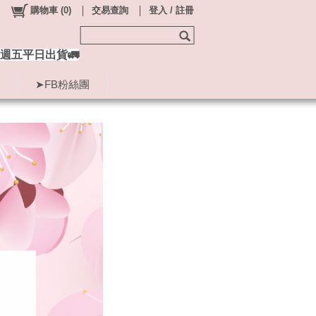
購物車
(
0
)
交易查詢
登入 / 註冊
週五平日出貨🚛
➤FB粉絲團