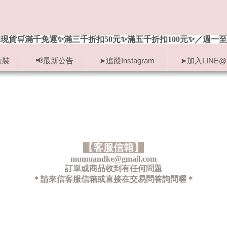
現貨🛒滿千免運✨滿三千折扣50元✨滿五千折扣100元✨／週一至
童裝
📢最新公告
➤追蹤Instagram
➤加入LINE@