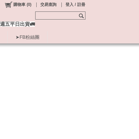
購物車
(
0
)
交易查詢
登入 / 註冊
週五平日出貨🚛
➤FB粉絲團