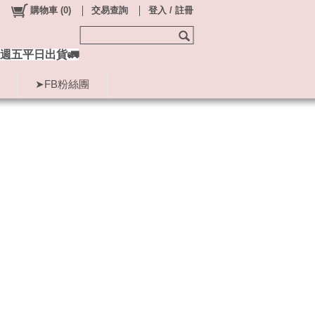
購物車
(
0
)
交易查詢
登入 / 註冊
週五平日出貨🚛
➤FB粉絲團