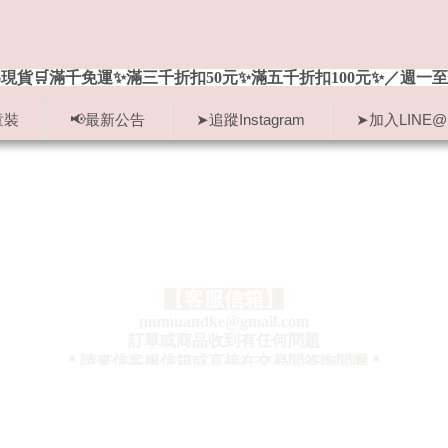
現貨🛒滿千免運✨滿三千折扣50元✨滿五千折扣100元✨／週一至
童裝
📢最新公告
➤追蹤Instagram
➤加入LINE@